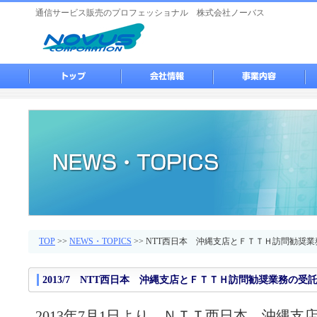
通信サービス販売のプロフェッショナル 株式会社ノーバス
TOP
>>
NEWS・TOPICS
>> NTT西日本 沖縄支店とＦＴＴＨ訪問勧奨
2013/7
NTT西日本 沖縄支店とＦＴＴＨ訪問勧奨業務の受
2013年7月1日より、ＮＴＴ西日本 沖縄