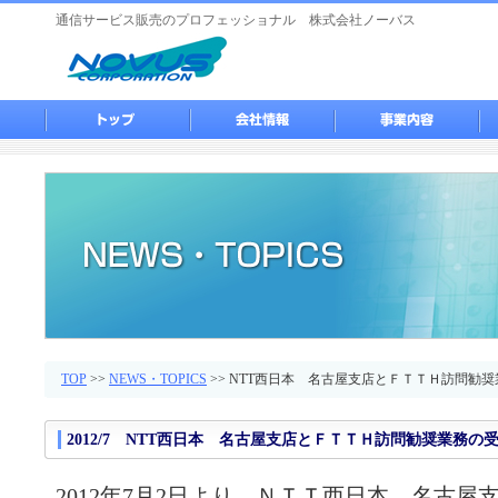
通信サービス販売のプロフェッショナル 株式会社ノーバス
TOP
>>
NEWS・TOPICS
>> NTT西日本 名古屋支店とＦＴＴＨ訪問勧
2012/7
NTT西日本 名古屋支店とＦＴＴＨ訪問勧奨業務の
2012年7月2日より、ＮＴＴ西日本 名古