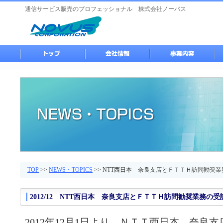
通信サービス販売のプロフェッショナル 株式会社ノーバス
TOP
>>
NEWS・TOPICS
>> NTT西日本 奈良支店とＦＴＴＨ訪問勧奨
2012/12
NTT西日本 奈良支店とＦＴＴＨ訪問勧奨業務の受
2012年12月1日より、ＮＴＴ西日本 奈良