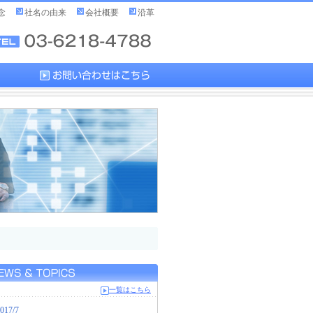
念
社名の由来
会社概要
沿革
一覧はこちら
017/7