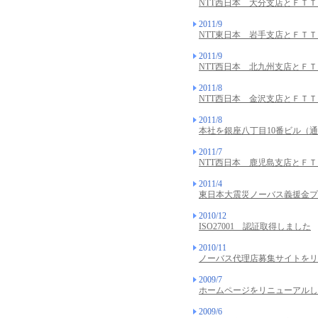
NTT西日本 大分支店とＦＴＴ
2011/9
NTT東日本 岩手支店とＦＴＴ
2011/9
NTT西日本 北九州支店とＦＴ
2011/8
NTT西日本 金沢支店とＦＴ
2011/8
本社を銀座八丁目10番ビル（
2011/7
NTT西日本 鹿児島支店とＦ
2011/4
東日本大震災ノーバス義援金プ
2010/12
ISO27001 認証取得しました
2010/11
ノーバス代理店募集サイトをリ
2009/7
ホームページをリニューアルし
2009/6